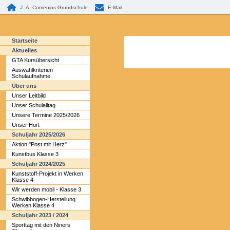
J.-A.-Comenius-Grundschule
E-Mail
Startseite
Aktuelles
GTA Kursübersicht
Auswahlkriterien
Schulaufnahme
Über uns
Unser Leitbild
Unser Schulalltag
Unsere Termine 2025/2026
Unser Hort
Schuljahr 2025/2026
Aktion "Post mit Herz"
Kunstbus Klasse 3
Schuljahr 2024/2025
Kunststoff-Projekt in Werken
Klasse 4
Wir werden mobil - Klasse 3
Schwibbogen-Herstellung
Werken Klasse 4
Schuljahr 2023 / 2024
Sporttag mit den Niners