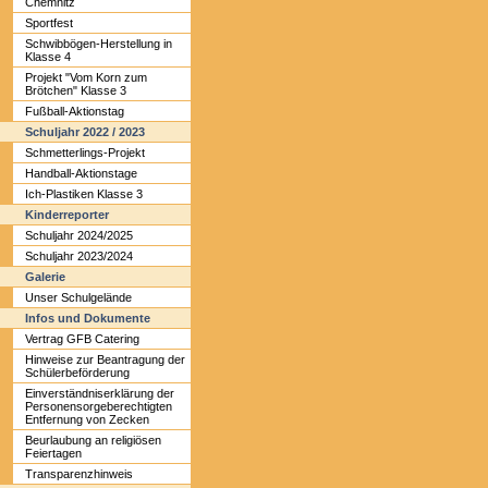
Chemnitz
Sportfest
Schwibbögen-Herstellung in
Klasse 4
Projekt "Vom Korn zum
Brötchen" Klasse 3
Fußball-Aktionstag
Schuljahr 2022 / 2023
Schmetterlings-Projekt
Handball-Aktionstage
Ich-Plastiken Klasse 3
Kinderreporter
Schuljahr 2024/2025
Schuljahr 2023/2024
Galerie
Unser Schulgelände
Infos und Dokumente
Vertrag GFB Catering
Hinweise zur Beantragung der
Schülerbeförderung
Einverständniserklärung der
Personensorgeberechtigten
Entfernung von Zecken
Beurlaubung an religiösen
Feiertagen
Transparenzhinweis