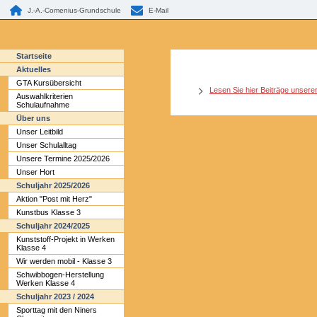
J.-A.-Comenius-Grundschule
E-Mail
Startseite
Aktuelles
GTA Kursübersicht
Lesen Sie hier Beiträge unsere
Auswahlkriterien
Schulaufnahme
Über uns
Unser Leitbild
Unser Schulalltag
Unsere Termine 2025/2026
Unser Hort
Schuljahr 2025/2026
Aktion "Post mit Herz"
Kunstbus Klasse 3
Schuljahr 2024/2025
Kunststoff-Projekt in Werken
Klasse 4
Wir werden mobil - Klasse 3
Schwibbogen-Herstellung
Werken Klasse 4
Schuljahr 2023 / 2024
Sporttag mit den Niners