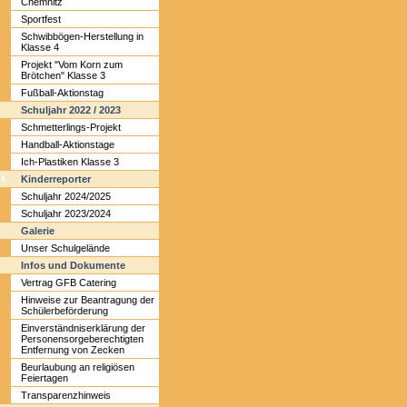
Chemnitz
Sportfest
Schwibbögen-Herstellung in
Klasse 4
Projekt "Vom Korn zum
Brötchen" Klasse 3
Fußball-Aktionstag
Schuljahr 2022 / 2023
Schmetterlings-Projekt
Handball-Aktionstage
Ich-Plastiken Klasse 3
Kinderreporter
Schuljahr 2024/2025
Schuljahr 2023/2024
Galerie
Unser Schulgelände
Infos und Dokumente
Vertrag GFB Catering
Hinweise zur Beantragung der
Schülerbeförderung
Einverständniserklärung der
Personensorgeberechtigten
Entfernung von Zecken
Beurlaubung an religiösen
Feiertagen
Transparenzhinweis