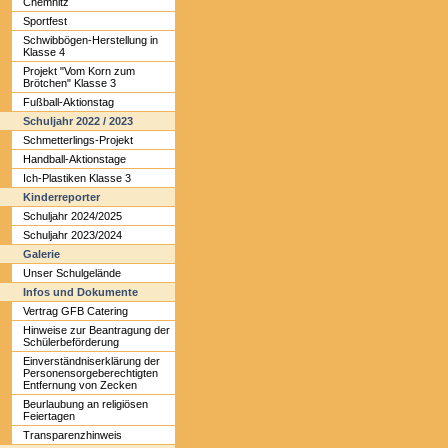
Chemnitz
Sportfest
Schwibbögen-Herstellung in
Klasse 4
Projekt "Vom Korn zum
Brötchen" Klasse 3
Fußball-Aktionstag
Schuljahr 2022 / 2023
Schmetterlings-Projekt
Handball-Aktionstage
Ich-Plastiken Klasse 3
Kinderreporter
Schuljahr 2024/2025
Schuljahr 2023/2024
Galerie
Unser Schulgelände
Infos und Dokumente
Vertrag GFB Catering
Hinweise zur Beantragung der
Schülerbeförderung
Einverständniserklärung der
Personensorgeberechtigten
Entfernung von Zecken
Beurlaubung an religiösen
Feiertagen
Transparenzhinweis