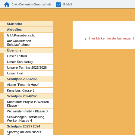
J.-A.-Comenius-Grundschule
E-Mail
Startseite
Aktuelles
GTA Kursübersicht
Hier klicken für die bisherigen 
Auswahlkriterien
Schulaufnahme
Über uns
Unser Leitbild
Unser Schulalltag
Unsere Termine 2025/2026
Unser Hort
Schuljahr 2025/2026
Aktion "Post mit Herz"
Kunstbus Klasse 3
Schuljahr 2024/2025
Kunststoff-Projekt in Werken
Klasse 4
Wir werden mobil - Klasse 3
Schwibbogen-Herstellung
Werken Klasse 4
Schuljahr 2023 / 2024
Sporttag mit den Niners