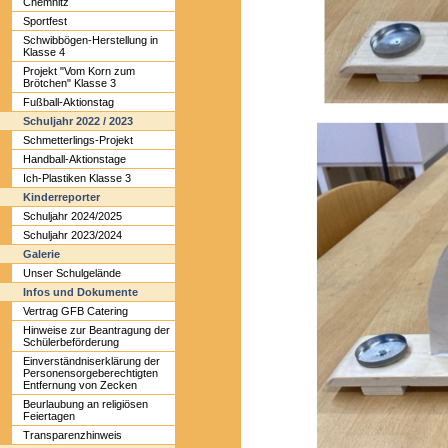
Chemnitz
Sportfest
Schwibbögen-Herstellung in
Klasse 4
Projekt "Vom Korn zum
Brötchen" Klasse 3
Fußball-Aktionstag
Schuljahr 2022 / 2023
Schmetterlings-Projekt
Handball-Aktionstage
Ich-Plastiken Klasse 3
Kinderreporter
Schuljahr 2024/2025
Schuljahr 2023/2024
Galerie
Unser Schulgelände
Infos und Dokumente
Vertrag GFB Catering
Hinweise zur Beantragung der
Schülerbeförderung
Einverständniserklärung der
Personensorgeberechtigten
Entfernung von Zecken
Beurlaubung an religiösen
Feiertagen
Transparenzhinweis