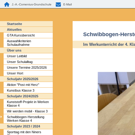
J.-A.-Comenius-Grundschule
E-Mail
Startseite
Aktuelles
Schwibbogen-Herste
GTA Kursübersicht
Auswahlkriterien
Im Werkunterricht der 4. K
Schulaufnahme
Über uns
Unser Leitbild
Unser Schulalltag
Unsere Termine 2025/2026
Unser Hort
Schuljahr 2025/2026
Aktion "Post mit Herz"
Kunstbus Klasse 3
Schuljahr 2024/2025
Kunststoff-Projekt in Werken
Klasse 4
Wir werden mobil - Klasse 3
Schwibbogen-Herstellung
Werken Klasse 4
Schuljahr 2023 / 2024
Sporttag mit den Niners